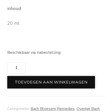
inhoud
20 ml
Beschikbaar via nabestelling
Bach
Rescue
spray
TOEVOEGEN AAN WINKELWAGEN
groot
aantal
Categorieën:
Bach Bloesem Remedies
,
Overige Bach