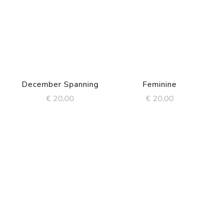
December Spanning
Feminine
€
20,00
€
20,00