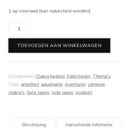
1 op voorraad (kan nabesteld worden)
Chakra
trommelstenen
set
TOEVOEGEN AAN WINKELWAGEN
aantal
Categorieën:
Chakra healing
,
Edelstenen
,
Thema's
Tags:
amethist
,
aquamarijn
,
Aventurijn
,
carneool
,
chakra's
,
Gele Jaspis
,
rode jaspis
,
sodaliet
Beschrijving
Aanvullende informatie