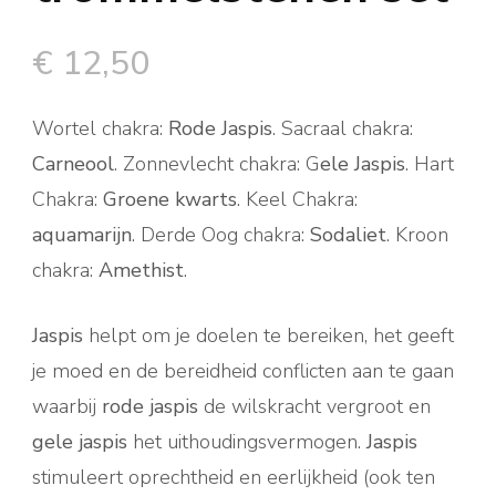
€
12,50
Wortel chakra:
Rode Jaspis
. Sacraal chakra:
Carneool
. Zonnevlecht chakra: G
ele Jaspis
. Hart
Chakra:
Groene kwarts
. Keel Chakra:
aquamarijn
. Derde Oog chakra:
Sodaliet
. Kroon
chakra:
Amethist
.
Jaspis
helpt om je doelen te bereiken, het geeft
je moed en de bereidheid conflicten aan te gaan
waarbij
rode jaspis
de wilskracht vergroot en
gele jaspis
het uithoudingsvermogen.
Jaspis
stimuleert oprechtheid en eerlijkheid (ook ten