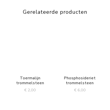
Gerelateerde producten
Toermalijn
Phosphosideriet
trommelsteen
trommelsteen
€
2,00
€
6,00