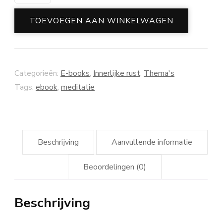
kracht
van
TOEVOEGEN AAN WINKELWAGEN
meditatie:
Een
reis
Categorieën:
E-books
,
Innerlijke rust
,
Thema's
naar
Tags:
ebook
,
meditatie
innerlijke
vrede
aantal
Beschrijving
Aanvullende informatie
Beoordelingen (0)
Beschrijving