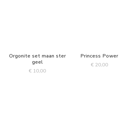
Orgonite set maan ster
Princess Power
geel
€
20,00
€
10,00