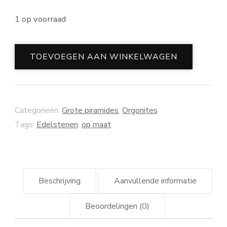
1 op voorraad
Grote
TOEVOEGEN AAN WINKELWAGEN
piramide
harmony
aantal
Categorieën:
Grote piramides
,
Orgonites
Tags:
Edelstenen
,
op maat
Beschrijving
Aanvullende informatie
Beoordelingen (0)