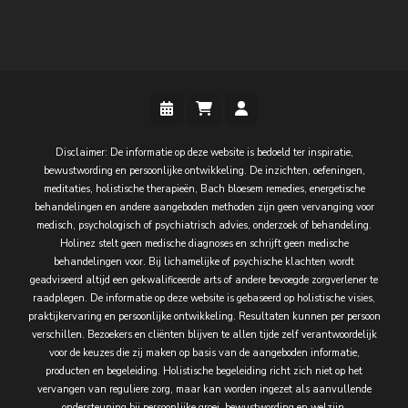
Disclaimer: De informatie op deze website is bedoeld ter inspiratie,
bewustwording en persoonlijke ontwikkeling. De inzichten, oefeningen,
meditaties, holistische therapieën, Bach bloesem remedies, energetische
behandelingen en andere aangeboden methoden zijn geen vervanging voor
medisch, psychologisch of psychiatrisch advies, onderzoek of behandeling.
Holinez stelt geen medische diagnoses en schrijft geen medische
behandelingen voor. Bij lichamelijke of psychische klachten wordt
geadviseerd altijd een gekwalificeerde arts of andere bevoegde zorgverlener te
raadplegen. De informatie op deze website is gebaseerd op holistische visies,
praktijkervaring en persoonlijke ontwikkeling. Resultaten kunnen per persoon
verschillen. Bezoekers en cliënten blijven te allen tijde zelf verantwoordelijk
voor de keuzes die zij maken op basis van de aangeboden informatie,
producten en begeleiding. Holistische begeleiding richt zich niet op het
vervangen van reguliere zorg, maar kan worden ingezet als aanvullende
ondersteuning bij persoonlijke groei, bewustwording en welzijn.