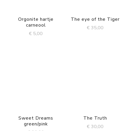
Orgonite hartje
The eye of the Tiger
carneool
€
35,00
€
5,00
Sweet Dreams
The Truth
green/pink
€
30,00