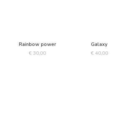
Rainbow power
Galaxy
€
30,00
€
40,00