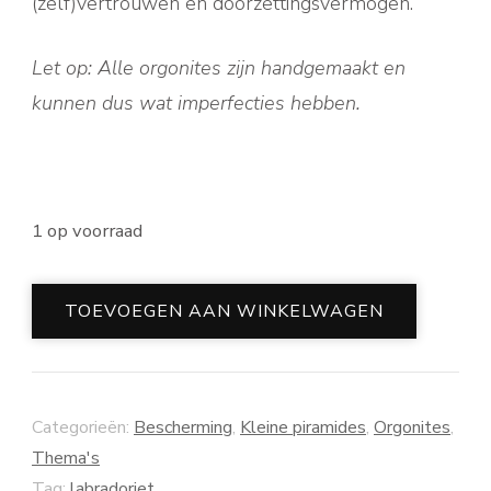
(zelf)vertrouwen en doorzettingsvermogen.
Let op: Alle orgonites zijn handgemaakt en
kunnen dus wat imperfecties hebben.
1 op voorraad
Protection
TOEVOEGEN AAN WINKELWAGEN
aantal
Categorieën:
Bescherming
,
Kleine piramides
,
Orgonites
,
Thema's
Tag:
labradoriet