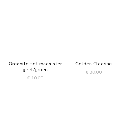
Orgonite set maan ster
Golden Clearing
geel/groen
€
30,00
€
10,00