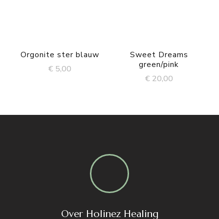
Orgonite ster blauw
Sweet Dreams
green/pink
€
5,00
€
20,00
Over Holinez Healing