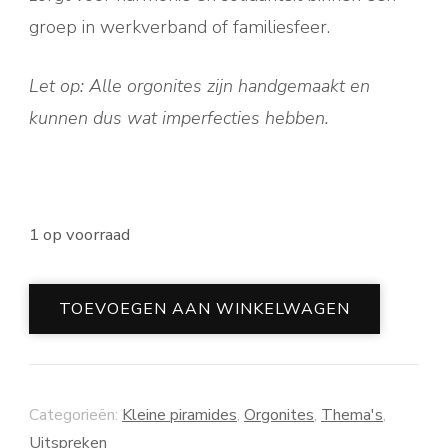
groep in werkverband of familiesfeer.
Let op: Alle orgonites zijn handgemaakt en
kunnen dus wat imperfecties hebben.
1 op voorraad
Speak
TOEVOEGEN AAN WINKELWAGEN
out
aantal
Categorieën:
Kleine piramides
,
Orgonites
,
Thema's
,
Uitspreken