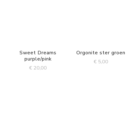
Sweet Dreams
Orgonite ster groen
purple/pink
€
5,00
€
20,00