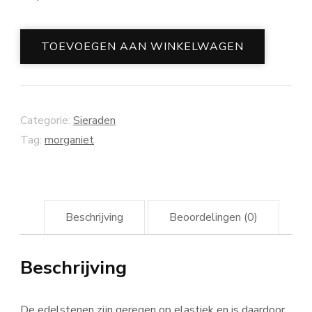
Splitarmband
TOEVOEGEN AAN WINKELWAGEN
Happy
met
Morganiet
Categorie:
Sieraden
aantal
Tag:
morganiet
Beschrijving
Beoordelingen (0)
Beschrijving
De edelstenen zijn geregen op elastiek en is daardoor