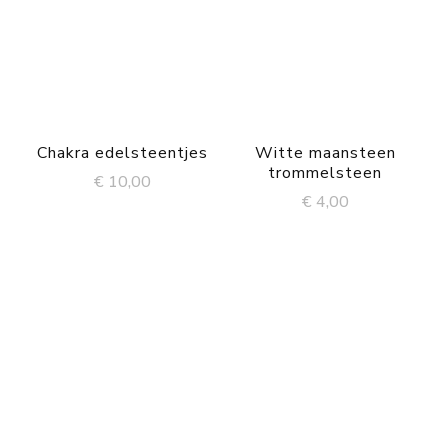
Chakra edelsteentjes
Witte maansteen
trommelsteen
€
10,00
€
4,00