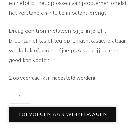
en helpt bij het oplossen van problemen omdat
het verstand en intuïtie in balans brengt.
Draag een trommelsteen bij je, in je BH,
broekzak of tas of leg op je nachtkastje, je altaar
werkplek of andere fijne plek waar jij de energie
goed kan voelen.
2 op voorraad (kan nabesteld worden)
Stenen
set
troost
TOEVOEGEN AAN WINKELWAGEN
aantal