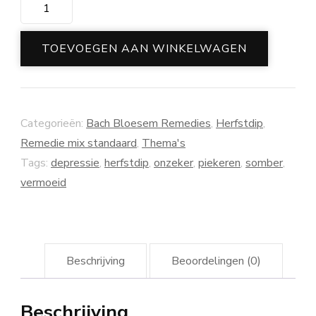
Vallende
blaadjes
aantal
TOEVOEGEN AAN WINKELWAGEN
Categorieën:
Bach Bloesem Remedies
,
Herfstdip
,
Remedie mix standaard
,
Thema's
Tags:
depressie
,
herfstdip
,
onzeker
,
piekeren
,
somber
,
vermoeid
Beschrijving
Beoordelingen (0)
Beschrijving