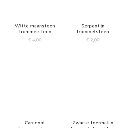
Witte maansteen
Serpentijn
trommelsteen
trommelsteen
€
4,00
€
2,00
Carneool
Zwarte toermalijn