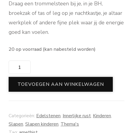
Draag een trommelsteen bij je, in je BH,
broekzak of tas of leg op je nachtkastje, je altaar
werkplek of andere fijne plek waar jij de energie
goed kan voelen.
20 op voorraad (kan nabesteld worden)
Amethist
trommelsteen
aantal
TOEVOEGEN AAN WINKELWAGEN
Categorieën:
Edelstenen
,
Innerlijke rust
,
Kinderen
,
Slapen
,
Slapen kinderen
,
Thema's
Tag:
amethist