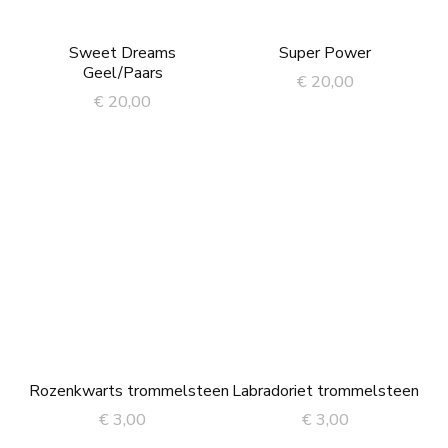
Sweet Dreams
Super Power
Geel/Paars
€
20,00
€
20,00
Rozenkwarts trommelsteen
Labradoriet trommelsteen
€
3,00
€
3,00