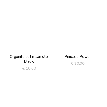
Orgonite set maan ster
Princess Power
blauw
€
20,00
€
10,00