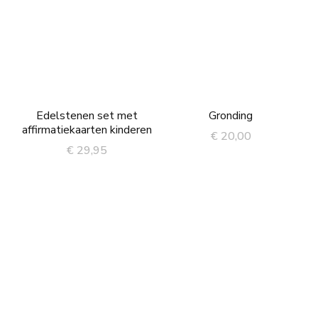
Edelstenen set met
Gronding
affirmatiekaarten kinderen
€
20,00
€
29,95