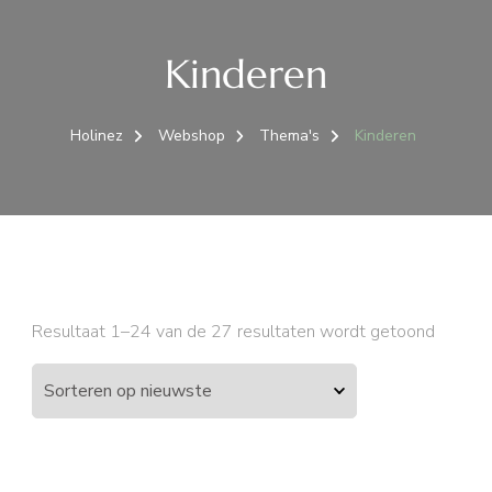
Kinderen
Holinez
Webshop
Thema's
Kinderen
Gesort
Resultaat 1–24 van de 27 resultaten wordt getoond
op
nieuws