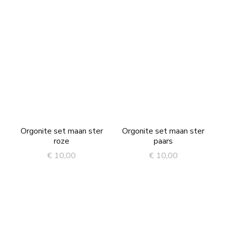
Orgonite set maan ster
Orgonite set maan ster
roze
paars
€
10,00
€
10,00