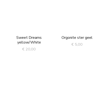
Sweet Dreams
Orgonite ster geel
yellow/White
€
5,00
€
20,00