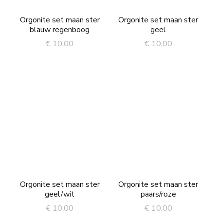
Orgonite set maan ster
Orgonite set maan ster
blauw regenboog
geel
€
10,00
€
10,00
Orgonite set maan ster
Orgonite set maan ster
geel/wit
paars/roze
€
10,00
€
10,00