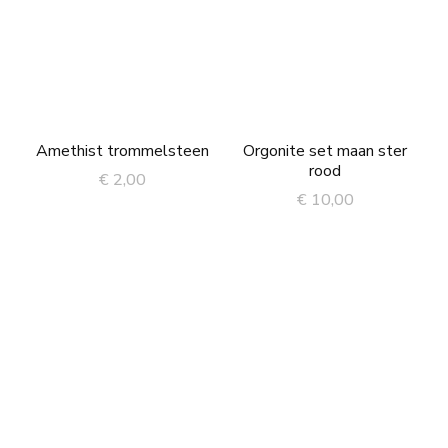
Amethist trommelsteen
Orgonite set maan ster
rood
€
2,00
€
10,00