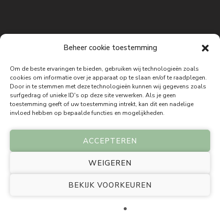
Beheer cookie toestemming
Om de beste ervaringen te bieden, gebruiken wij technologieën zoals
cookies om informatie over je apparaat op te slaan en/of te raadplegen.
Door in te stemmen met deze technologieën kunnen wij gegevens zoals
Disclaimer: De informatie op deze website is bedoeld ter inspiratie,
surfgedrag of unieke ID's op deze site verwerken. Als je geen
bewustwording en persoonlijke ontwikkeling. De inzichten, oefeningen,
toestemming geeft of uw toestemming intrekt, kan dit een nadelige
meditaties, holistische therapieën, Bach bloesem remedies, energetische
invloed hebben op bepaalde functies en mogelijkheden.
behandelingen en andere aangeboden methoden zijn geen vervanging voor
medisch, psychologisch of psychiatrisch advies, onderzoek of behandeling.
Holinez stelt geen medische diagnoses en schrijft geen medische
ACCEPTEREN
behandelingen voor. Bij lichamelijke of psychische klachten wordt
geadviseerd altijd een gekwalificeerde arts of andere bevoegde zorgverlener te
WEIGEREN
raadplegen. De informatie op deze website is gebaseerd op holistische visies,
praktijkervaring en persoonlijke ontwikkeling. Resultaten kunnen per persoon
BEKIJK VOORKEUREN
verschillen. Bezoekers en cliënten blijven te allen tijde zelf verantwoordelijk
voor de keuzes die zij maken op basis van de aangeboden informatie,
producten en begeleiding. Holistische begeleiding richt zich niet op het
vervangen van reguliere zorg, maar kan worden ingezet als aanvullende