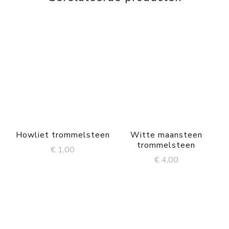
Howliet trommelsteen
Witte maansteen
trommelsteen
€
1,00
€
4,00