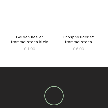
Golden healer
Phosphosideriet
trommelsteen klein
trommelsteen
€
1,00
€
6,00