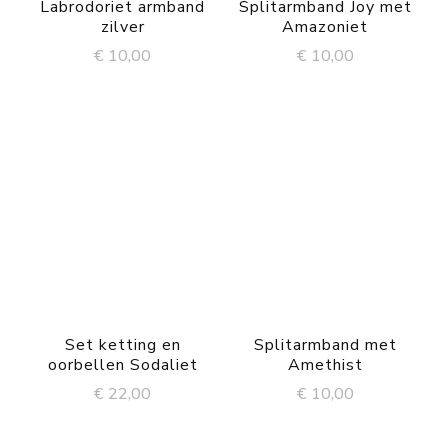
Labrodoriet armband
Splitarmband Joy met
zilver
Amazoniet
€
10,00
€
10,00
Set ketting en
Splitarmband met
oorbellen Sodaliet
Amethist
€
22,00
€
10,00