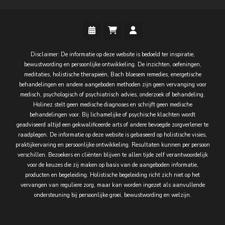
Disclaimer: De informatie op deze website is bedoeld ter inspiratie,
bewustwording en persoonlijke ontwikkeling. De inzichten, oefeningen,
meditaties, holistische therapieën, Bach bloesem remedies, energetische
behandelingen en andere aangeboden methoden zijn geen vervanging voor
medisch, psychologisch of psychiatrisch advies, onderzoek of behandeling.
Holinez stelt geen medische diagnoses en schrijft geen medische
behandelingen voor. Bij lichamelijke of psychische klachten wordt
geadviseerd altijd een gekwalificeerde arts of andere bevoegde zorgverlener te
raadplegen. De informatie op deze website is gebaseerd op holistische visies,
praktijkervaring en persoonlijke ontwikkeling. Resultaten kunnen per persoon
verschillen. Bezoekers en cliënten blijven te allen tijde zelf verantwoordelijk
voor de keuzes die zij maken op basis van de aangeboden informatie,
producten en begeleiding. Holistische begeleiding richt zich niet op het
vervangen van reguliere zorg, maar kan worden ingezet als aanvullende
ondersteuning bij persoonlijke groei, bewustwording en welzijn.
Blossom Spa | Ontwikkeld door
Blossom Themes
.
Mogelijk gemaakt door
WordPress
.