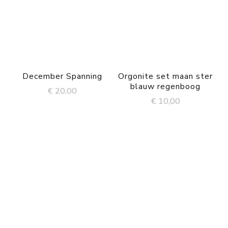
December Spanning
Orgonite set maan ster
blauw regenboog
€
20,00
€
10,00