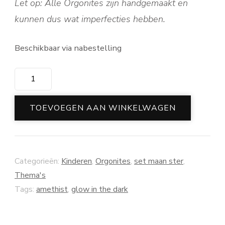
Let op: Alle Orgonites
zijn handgemaakt en
kunnen dus wat imperfecties hebben.
Beschikbaar via nabestelling
Orgonite
set
maan
TOEVOEGEN AAN WINKELWAGEN
ster
paars/roze
aantal
Categorieën:
Kinderen
,
Orgonites
,
set maan ster
,
Thema's
Tags:
amethist
,
glow in the dark