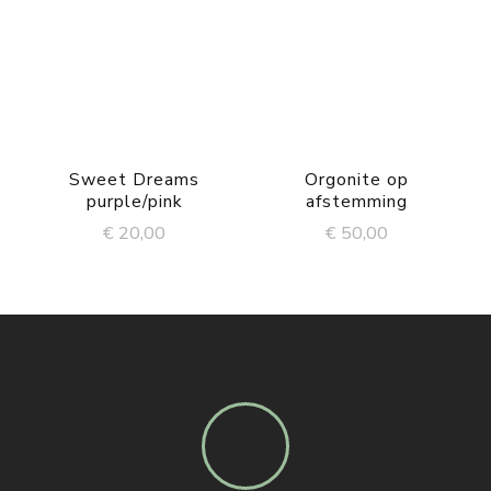
Sweet Dreams
Orgonite op
purple/pink
afstemming
€
20,00
€
50,00