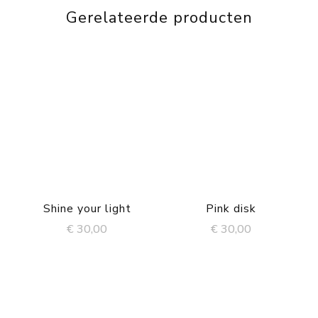
Gerelateerde producten
Shine your light
Pink disk
€
30,00
€
30,00