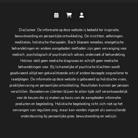
Disclaimer: De informatie op deze website is bedoeld ter inspiratie,
bewustwording en persoonlijke ontwikkeling. De inzichten, oefeningen,
meditaties, holistische therapieën, Bach bloesem remedies, energetische
behandelingen en andere aangeboden methoden zijn geen vervanging voor
medisch, psychologisch of psychiatrisch advies, onderzoek of behandeling.
Holinez stelt geen medische diagnoses en schrijft geen medische
behandelingen voor. Bij lichamelijke of psychische klachten wordt
geadviseerd altijd een gekwalificeerde arts of andere bevoegde zorgverlener te
raadplegen. De informatie op deze website is gebaseerd op holistische visies,
praktijkervaring en persoonlijke ontwikkeling. Resultaten kunnen per persoon
verschillen. Bezoekers en cliënten blijven te allen tijde zelf verantwoordelijk
voor de keuzes die zij maken op basis van de aangeboden informatie,
producten en begeleiding. Holistische begeleiding richt zich niet op het
vervangen van reguliere zorg, maar kan worden ingezet als aanvullende
ondersteuning bij persoonlijke groei, bewustwording en welzijn.
Blossom Spa | Ontwikkeld door
Blossom Themes
.
Mogelijk gemaakt door
WordPress
.