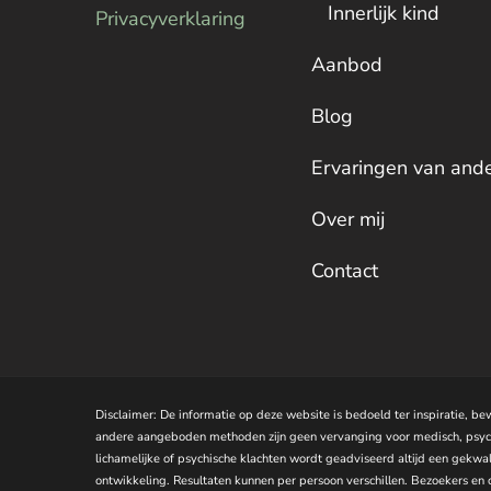
Innerlijk kind
Privacyverklaring
Aanbod
Blog
Ervaringen van and
Over mij
Contact
Disclaimer: De informatie op deze website is bedoeld ter inspiratie, b
andere aangeboden methoden zijn geen vervanging voor medisch, psychol
lichamelijke of psychische klachten wordt geadviseerd altijd een gekwal
ontwikkeling. Resultaten kunnen per persoon verschillen. Bezoekers en c