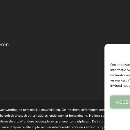
eren
Om de beste 
informatie o
technologieë
verwerken. A
invloed hebb
ACCE
ewustwording en persoonlijke ontwikkeling. De inzichten, oefeningen, meditaties, holisti
ogisch of psychiatrisch advies, onderzoek of behandeling. Holinez stelt geen medische 
ificeerde arts of andere bevoegde zorgverlener te raadplegen. De informatie op deze websi
liënten blijven te allen tijde zelf verantwoordelijk voor de keuzes die zij maken op basi