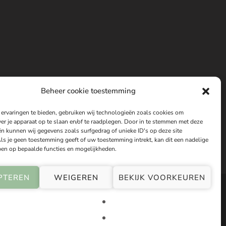
Beheer cookie toestemming
ervaringen te bieden, gebruiken wij technologieën zoals cookies om
ver je apparaat op te slaan en/of te raadplegen. Door in te stemmen met deze
n kunnen wij gegevens zoals surfgedrag of unieke ID's op deze site
ls je geen toestemming geeft of uw toestemming intrekt, kan dit een nadelige
en op bepaalde functies en mogelijkheden.
PTEREN
WEIGEREN
BEKIJK VOORKEUREN
sche therapieën, Bach bloesem remedies, energetische behandelingen en
diagnoses en schrijft geen medische behandelingen voor. Bij
te is gebaseerd op holistische visies, praktijkervaring en persoonlijke
s van de aangeboden informatie, producten en begeleiding. Holistische