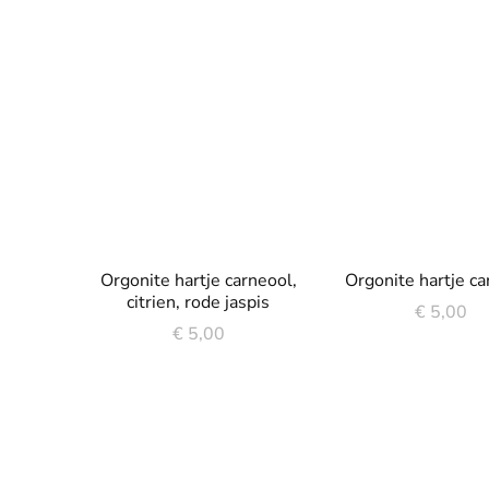
Orgonite hartje carneool,
Orgonite hartje c
citrien, rode jaspis
€
5,00
€
5,00