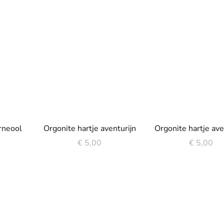
arneool
Orgonite hartje aventurijn
Orgonite hartje ave
€
5,00
€
5,00