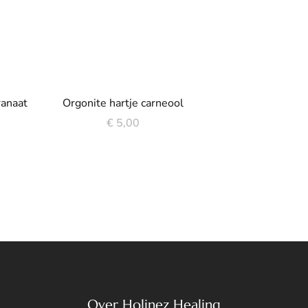
ranaat
Orgonite hartje carneool
€
5,00
Over Holinez Healing