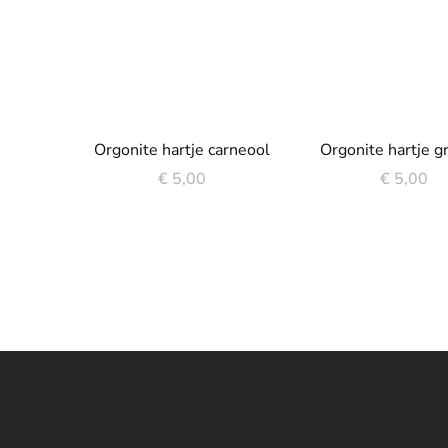
Orgonite hartje carneool
Orgonite hartje g
€
5,00
€
5,00