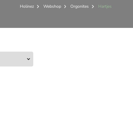
Holinez
Webshop
Orgonites
Hartjes