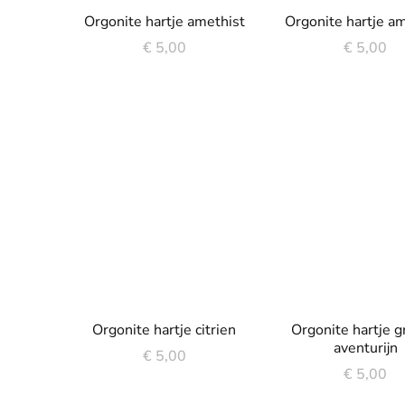
Orgonite hartje amethist
Orgonite hartje a
€
5,00
€
5,00
Orgonite hartje citrien
Orgonite hartje 
aventurijn
€
5,00
€
5,00