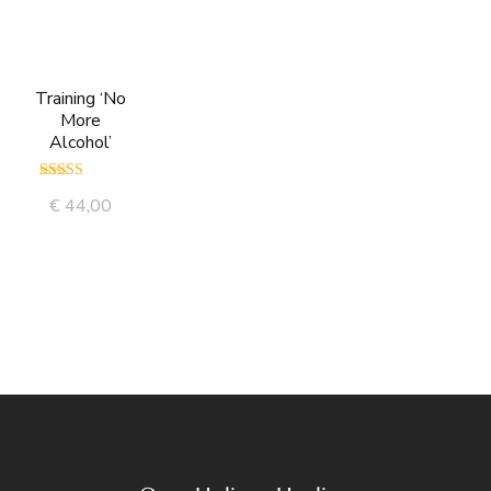
Training ‘No
More
Alcohol’
Gewaardeerd
€
44,00
5.00
uit 5