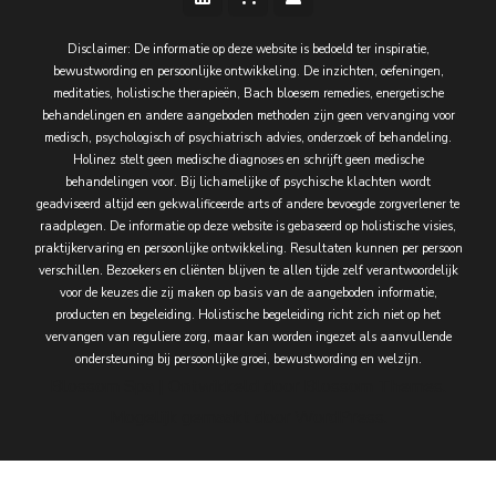
Disclaimer: De informatie op deze website is bedoeld ter inspiratie,
bewustwording en persoonlijke ontwikkeling. De inzichten, oefeningen,
meditaties, holistische therapieën, Bach bloesem remedies, energetische
behandelingen en andere aangeboden methoden zijn geen vervanging voor
medisch, psychologisch of psychiatrisch advies, onderzoek of behandeling.
Holinez stelt geen medische diagnoses en schrijft geen medische
behandelingen voor. Bij lichamelijke of psychische klachten wordt
geadviseerd altijd een gekwalificeerde arts of andere bevoegde zorgverlener te
raadplegen. De informatie op deze website is gebaseerd op holistische visies,
praktijkervaring en persoonlijke ontwikkeling. Resultaten kunnen per persoon
verschillen. Bezoekers en cliënten blijven te allen tijde zelf verantwoordelijk
voor de keuzes die zij maken op basis van de aangeboden informatie,
producten en begeleiding. Holistische begeleiding richt zich niet op het
vervangen van reguliere zorg, maar kan worden ingezet als aanvullende
ondersteuning bij persoonlijke groei, bewustwording en welzijn.
Blossom Spa | Ontwikkeld door
Blossom Themes
.
Mogelijk gemaakt door
WordPress
.