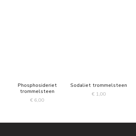
Phosphosideriet
Sodaliet trommelsteen
trommelsteen
€
1,00
€
6,00