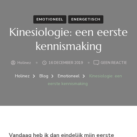
EMOTIONEEL
ENERGETISCH
Kinesiologie: een eerste
kennismaking
OP
Holinez
16 DECEMBER 2019
GEEN REACTIE
KINES
EEN
Holinez
Blog
Emotioneel
Kinesiologie: een
EERS
eerste kennismaking
KENN
Vandaag heb ik dan eindelijk mijn eerste