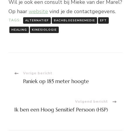
Wil je ook een consult bij Mieke van der Marel?
Op haar
website
vind je de contactgegevens.
TAGS:
ALTERNATIEF
BACHBLOESEMREMEDIE
EFT
HEALING
KINESIOLOGIE
Bericht
Vorige bericht
Paniek op 185 meter hoogte
navigatie
Volgend bericht
Ik ben een Hoog Sensitief Persoon (HSP)