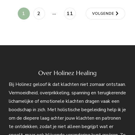
Berichten
…
PAGINA
PAGINA
PAGINA
1
2
11
VOLGENDE
paginering
Over Holinez Healing
Bij Holinez geloof ik dat klachten niet zomaar ontstaan.
Vermoeidheid, overprikkeling, spanning en terugkerende
lichamelijke of emotionele klachten dragen vaak een
boodschap in zich. Met holistische begeleiding help ik je
om de diepere laag achter jouw klachten en patronen
te ontdekken, zodat je niet alleen begrijpt wat er
speelt, maar ook blijvende verandering kunt creëren. Zo