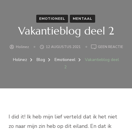
EMOTIONEEL
MENTAAL
Vakantieblog deel 2
OP
Holinez
12 AUGUSTUS 2021
GEEN REACTIE
VAKA
DEEL
Holinez
Blog
Emotioneel
Vakantieblog deel
2
2
I did it! Ik heb mijn lief verteld dat ik het niet
zo naar mijn zin heb op dit eiland. En dat ik