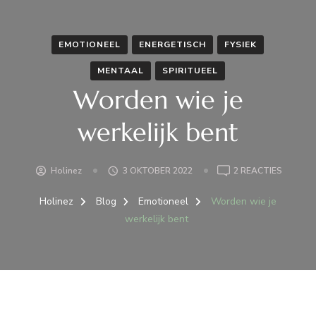
EMOTIONEEL
ENERGETISCH
FYSIEK
MENTAAL
SPIRITUEEL
Worden wie je
werkelijk bent
OP
Holinez
3 OKTOBER 2022
2 REACTIES
WORDE
WIE
Holinez
Blog
Emotioneel
Worden wie je
JE
werkelijk bent
WERKELI
BENT