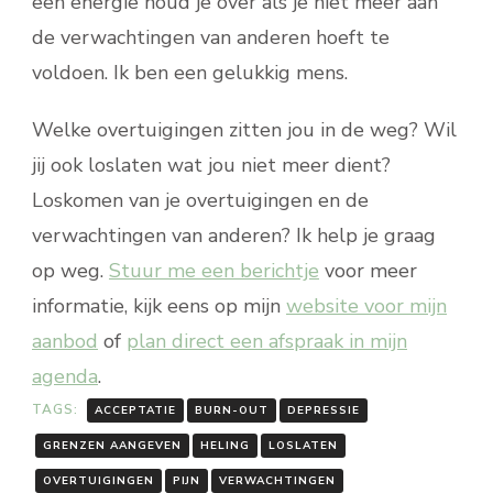
een energie houd je over als je niet meer aan
de verwachtingen van anderen hoeft te
voldoen. Ik ben een gelukkig mens.
Welke overtuigingen zitten jou in de weg? Wil
jij ook loslaten wat jou niet meer dient?
Loskomen van je overtuigingen en de
verwachtingen van anderen? Ik help je graag
op weg.
Stuur me een berichtje
voor meer
informatie, kijk eens op mijn
website voor mijn
aanbod
of
plan direct een afspraak in mijn
agenda
.
TAGS:
ACCEPTATIE
BURN-OUT
DEPRESSIE
GRENZEN AANGEVEN
HELING
LOSLATEN
OVERTUIGINGEN
PIJN
VERWACHTINGEN