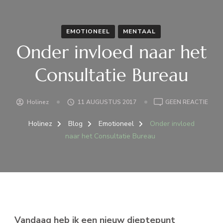
EMOTIONEEL
MENTAAL
Onder invloed naar het
Consultatie Bureau
OP
Holinez
11 AUGUSTUS 2017
GEEN REACTIE
OND
INVL
Holinez
Blog
Emotioneel
Onder invloed
NAA
naar het Consultatie Bureau
HET
CONS
BUR
Vandaag heb ik een nieuw dieptepunt