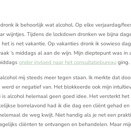
dronk ik behoorlijk wat alcohol. Op elke verjaardag/fees
ar wijntjes. Tijdens de lockdown dronken we bijna dageli
het is net vakantie. Op vakanties dronk ik sowieso dage
 vaak ‘s middags al aan de wijn. Mijn dieptepunt was i
 middags
onder invloed naar het consultatiebureau
ging.
g alcohol mij steeds meer tegen staan. Ik merkte dat doo
Ik werd er negatief van. Het blokkeerde ook mijn intuïtie
i is alcohol helemaal geen goed idee. Het versterkt het 
elijkse borrelavond had ik die dag een cliënt gehad en
helemaal de weg kwijt. Niet handig als je net een prakti
gelijks cliënten te ontvangen en behandelen. Maar mij