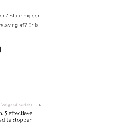
en? Stuur mij een
slaving af? Er is
Volgend bericht
: 5 effectieve
ed te stoppen