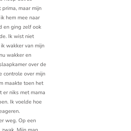
t prima, maar mijn
m ik hem mee naar
 en ging zelf ook
e. Ik wist niet
 ik wakker van mijn
s nu wakker en
 slaapkamer over de
 controle over mijn
am maakte toen het
at er niks met mama
en. Ik voelde hoe
reageren.
weer weg. Op een
e zwak. Mijn man