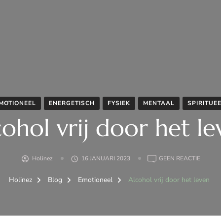
MOTIONEEL
ENERGETISCH
FYSIEK
MENTAAL
SPIRITUE
ohol vrij door het l
OP
Holinez
16 JANUARI 2023
GEEN REACTIE
ALCOH
VRIJ
Holinez
Blog
Emotioneel
Alcohol vrij door het leven
DOOR
HET
LEVEN