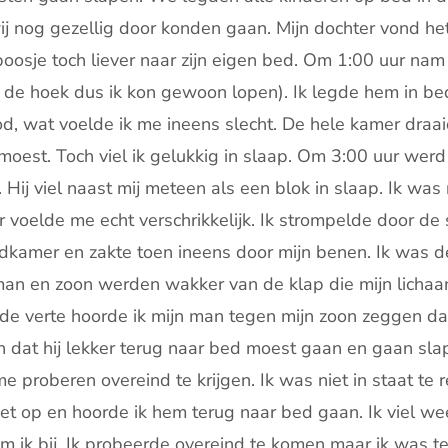
j nog gezellig door konden gaan. Mijn dochter vond he
oosje toch liever naar zijn eigen bed. Om 1:00 uur na
de hoek dus ik kon gewoon lopen). Ik legde hem in bed
, wat voelde ik me ineens slecht. De hele kamer draaid
moest. Toch viel ik gelukkig in slaap. Om 3:00 uur werd
Hij viel naast mij meteen als een blok in slaap. Ik wa
voelde me echt verschrikkelijk. Ik strompelde door de
dkamer en zakte toen ineens door mijn benen. Ik was de
 man en zoon werden wakker van de klap die mijn licha
 de verte hoorde ik mijn man tegen mijn zoon zeggen d
 dat hij lekker terug naar bed moest gaan en gaan slap
me proberen overeind te krijgen. Ik was niet in staat te 
j het op en hoorde ik hem terug naar bed gaan. Ik viel 
ik bij. Ik probeerde overeind te komen maar ik was t