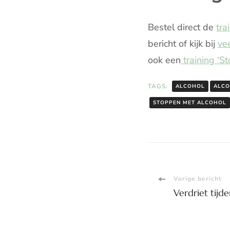
Bestel direct de
tra
bericht of kijk bij
ve
ook een
training ‘
TAGS:
ALCOHOL
ALCO
STOPPEN MET ALCOHOL
Bericht
Vorige bericht
Verdriet tijd
navigati