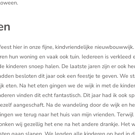
loween.
en
 feest hier in onze fijne, kindvriendelijke nieuwbouwwij
en hun woning en vaak ook tuin. Iedereen is verkleed en
 kinderen snoep halen. De laatste jaren zijn er ook h
adden besloten dit jaar ook een feestje te geven. We s
jk eten. Na het eten gingen we de wijk in met de kind
deren vinden dit echt fantastisch. Dit jaar had ik ook s
mezelf aangeschaft. Na de wandeling door de wijk en h
ngen we terug naar het huis van mijn vrienden. Terwijl
onken wij gezellig het ene na het andere drankje. Het 
sten gaan slapen. We legden alle kinderen op bed in d