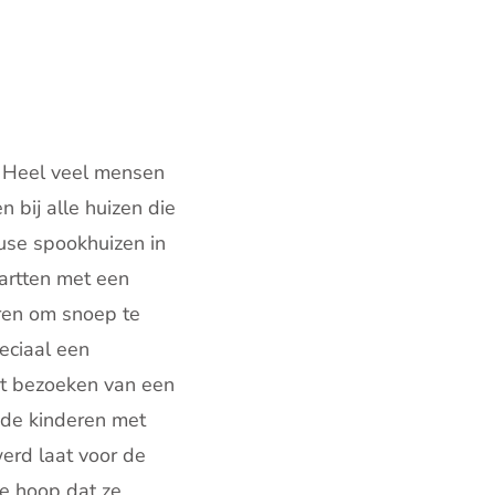
k. Heel veel mensen
 bij alle huizen die
euse spookhuizen in
tartten met een
eren om snoep te
peciaal een
et bezoeken van een
 de kinderen met
werd laat voor de
e hoop dat ze