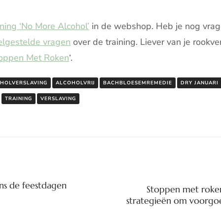
ining ‘No More Alcohol’
in de webshop. Heb je nog vrag
elgestelde vragen
over de training. Liever van je rookver
Stoppen Met Roken
‘.
HOLVERSLAVING
ALCOHOLVRIJ
BACHBLOESEMREMEDIE
DRY JANUARI
TRAINING
VERSLAVING
ens de feestdagen
Stoppen met roken
e
strategieën om voorgo