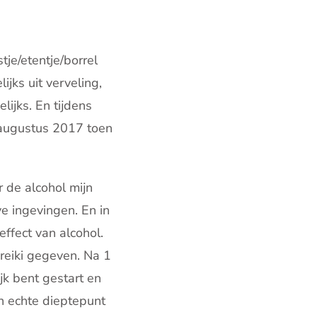
tje/etentje/borrel
jks uit verveling,
lijks. En tijdens
n augustus 2017 toen
r de alcohol mijn
ve ingevingen. En in
effect van alcohol.
 reiki gegeven. Na 1
jk bent gestart en
n echte dieptepunt