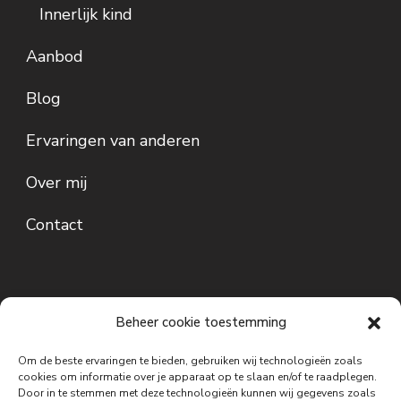
Innerlijk kind
Aanbod
Blog
Ervaringen van anderen
Over mij
Contact
Beheer cookie toestemming
Om de beste ervaringen te bieden, gebruiken wij technologieën zoals
cookies om informatie over je apparaat op te slaan en/of te raadplegen.
Door in te stemmen met deze technologieën kunnen wij gegevens zoals
Disclaimer: De informatie op deze website is bedoeld ter inspiratie,