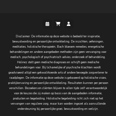
Disclaimer: De informatie op deze website is bedoeld ter inspiratie,
bewustwording en persoonlijke ontwikkeling. De inzichten, oefeningen,
meditaties, holistische therapieën, Bach bloesem remedies, energetische
behandelingen en andere aangeboden methoden zijn geen vervanging voor
medisch, psychologisch of psychiatrisch advies, onderzoek of behandeling.
Holinez stelt geen medische diagnoses en schrijft geen medische
behandelingen voor. Bij lichamelijke of psychische klachten wordt
geadviseerd altijd een gekwalificeerde arts of andere bevoegde zorgverlener te
raadplegen. De informatie op deze website is gebaseerd op holistische visies,
praktijkervaring en persoonlijke ontwikkeling. Resultaten kunnen per persoon
verschillen. Bezoekers en cliënten blijven te allen tijde zelf verantwoordelijk
voor de keuzes die zij maken op basis van de aangeboden informatie,
producten en begeleiding. Holistische begeleiding richt zich niet op het
vervangen van reguliere zorg, maar kan worden ingezet als aanvullende
ondersteuning bij persoonlijke groei, bewustwording en welzijn.
Blossom Spa | Ontwikkeld door
Blossom Themes
.