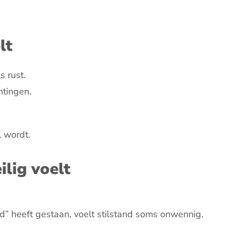
lt
s rust.
htingen.
l wordt.
lig voelt
d” heeft gestaan, voelt stilstand soms onwennig.