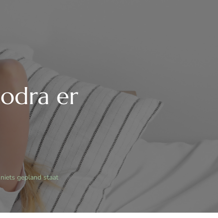
odra er
niets gepland staat