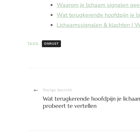
Waarom je lichaam signalen geeft
Wat terugkerende hoofdpijn je li
Lichaamssignalen & klachten | Wa
TAGS:
ONRUST
Bericht
Vorige bericht
Wat terugkerende hoofdpijn je lichaa
navigatie
probeert te vertellen