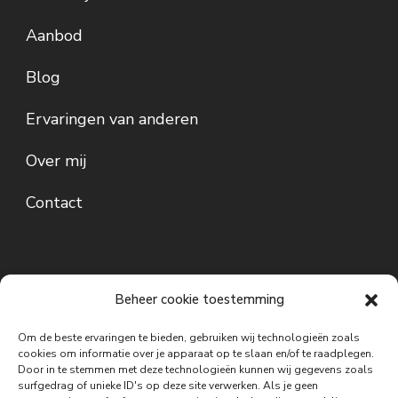
Aanbod
Blog
Ervaringen van anderen
Over mij
Contact
Beheer cookie toestemming
Om de beste ervaringen te bieden, gebruiken wij technologieën zoals
cookies om informatie over je apparaat op te slaan en/of te raadplegen.
Door in te stemmen met deze technologieën kunnen wij gegevens zoals
Disclaimer: De informatie op deze website is bedoeld ter inspiratie,
surfgedrag of unieke ID's op deze site verwerken. Als je geen
bewustwording en persoonlijke ontwikkeling. De inzichten, oefeningen,