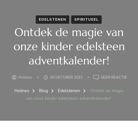
EDELSTENEN
SPIRITUEEL
Ontdek de magie van
onze kinder edelsteen
adventkalender!
OP
Holinez
30 OKTOBER 2023
GEEN REACTIE
ONTD
DE
Holinez
Blog
Edelstenen
Ontdek de magie
MAGI
van onze kinder edelsteen adventkalender!
VAN
ONZE
KINDE
EDEL
ADVE