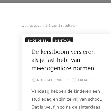
weergegeven: 1-1 van 1 resultaten
EMOTIONEEL
MENTAAL
De kerstboom versieren
als je last hebt van
meedogenloze normen
OP
6 DECEMBER 2018
1 REACTIE
DE
Vandaag hebben de kinderen een
KERSTBOOM
VERSIEREN
studiedag en zijn ze vrij van school.
ALS
JE
Dat is wel fijn zo na de sinterklaas.
LAST