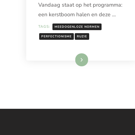
Vandaag staat op het programma:
HEBT
VAN
een kerstboom halen en deze …
MEEDOGENL
NORMEN
TAGS:
MEEDOGENLOZE NORMEN
PERFECTIONISME
RUZIE
Lees meer