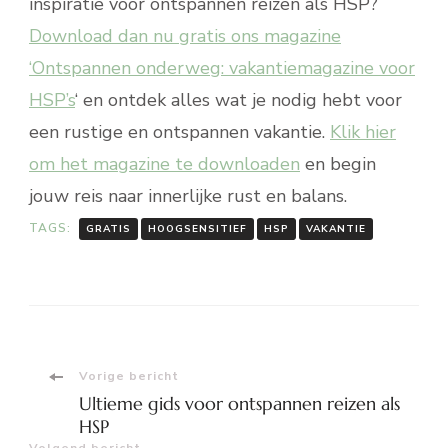
inspiratie voor ontspannen reizen als HSP?
Download dan nu gratis ons magazine
‘Ontspannen onderweg: vakantiemagazine voor
HSP’s
‘ en ontdek alles wat je nodig hebt voor
een rustige en ontspannen vakantie.
Klik hier
om het magazine te downloaden
en begin
jouw reis naar innerlijke rust en balans.
TAGS:
GRATIS
HOOGSENSITIEF
HSP
VAKANTIE
Bericht
Vorige bericht
Ultieme gids voor ontspannen reizen als
navigatie
HSP